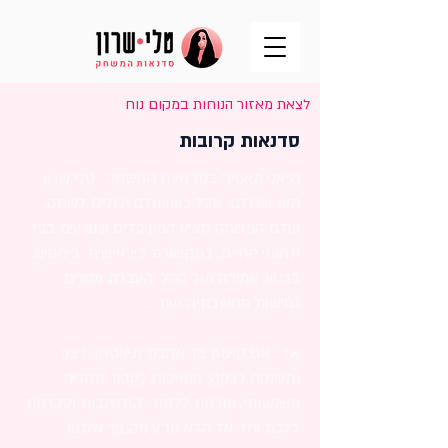
לצאת מאזור הנוחות במקום נוח
סדנאות קרובות
ה"אני מאמין" בסדנאות המשחק- טלי שרון
הוא שכולם, אבל כווווווולם יכולים לשחק.
עולם המשחק מציע המון כלים שנוגעים בכל
תחומי החיים, בתקשורת בין אישית, ביחסים,
ברגש, עמידה מול קהל, העברת מסרים,
גמישות מחשבתית ועוד...
אז... אם קיימת בך אהבת תיאטרון, רצון
ותשוקה לבמה, מחויבות לעבור תהליך
משמעותי, מוכנות ללמוד, התלהבות וסקרנות
ללכת יחד אל הלא נודע מקומך איתנו!