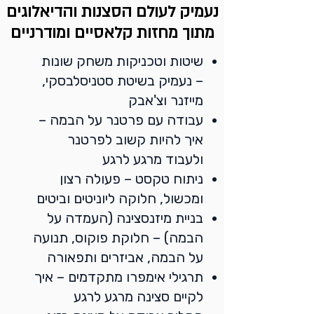
שנשחקה עם השנים,
נעמיק לעולם הסצנות והדיאלוגים
נעמיק לעולם הסצנות והדיאלוגים
למדנו להתחבר לכאן ועכשיו
מתוך מחזות קלאסיים ומודרניים
מתוך מחזות קלאסיים ומודרניים
ובאמת להקשיב לבן אדם
שיטות וטכניקות משחק שונות
שמולי.
– נעמיק בשיטת סטניסלבסקי,
נכנסנו לדמויות, לרגש
מייזנר וצ'אבק
ולטקסט
עבודה עם פרטנר על הבמה –
איך להיות קשוב לפרטנר
הופענו על הבמה!
ולעבוד מרגע לרגע
ועכשיו –
ניתוח טקסט – פעולה רצון
ממשיכים!
ומכשול, חלוקה ליוניטים וביטים
בניית מיזנסצינה (העמדה על
הבמה) – חלוקת פוקוס, תנועה
על הבמה, אביזרים ותפאורה
אני רוצה להמשיך
תרגילי אימפרו מתקדמים – איך
לקיים סצינה מרגע לרגע